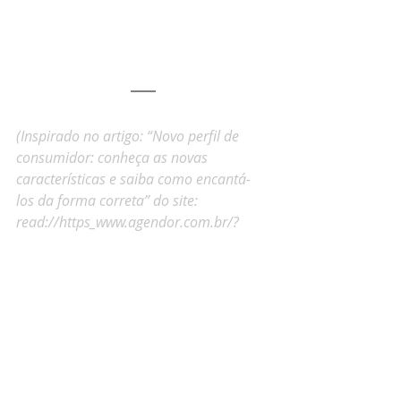
(Inspirado no artigo: “Novo perfil de 
consumidor: conheça as novas 
características e saiba como encantá-
los da forma correta” do site: 
read://https_www.agendor.com.br/?
url=https%3A%2F%2Fwww.agendor.com
.br%2Fblog%2Fnovo-perfil-de-
consumidor%2F)
marcenaria
marceneiro
organização
produtividade
Administração