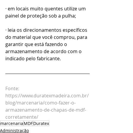
· em locais muito quentes utilize um 
painel de proteção sob a pulha;
· leia os direcionamentos específicos 
do material que você comprou, para 
garantir que está fazendo o 
armazenamento de acordo com o 
indicado pelo fabricante.
Fonte: 
https://www.duratexmadeira.com.br/
blog/marcenaria/como-fazer-o-
armazenamento-de-chapas-de-mdf-
corretamente/
marcenaria
MDF
Duratex
Administração