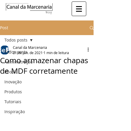
Post
Todos posts
Canal da Marcenaria
Todos posts
21 de jan. de 2021
1 min de leitura
Como armazenar chapas
Administração
de MDF corretamente
Ebook
Inovação
Produtos
Tutoriais
Inspiração