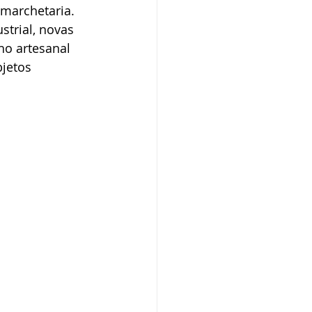
 marchetaria.
trial, novas 
ho artesanal 
jetos 