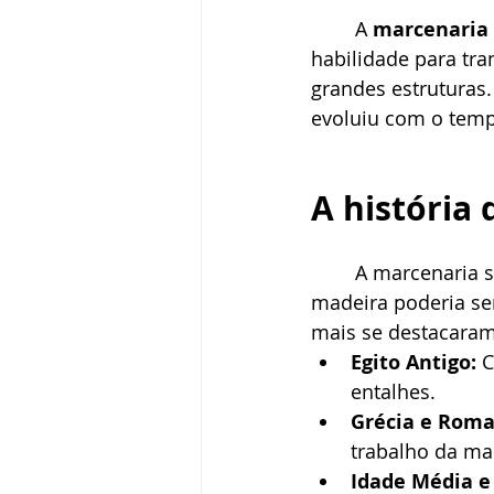
	A
 marcenaria
habilidade para tr
grandes estruturas.
evoluiu com o temp
A história
	A marcenaria surgiu há milhares de anos, quando o ser humano percebeu que a 
madeira poderia ser
mais se destacaram
Egito Antigo:
 
entalhes.
Grécia e Roma
trabalho da mad
Idade Média e