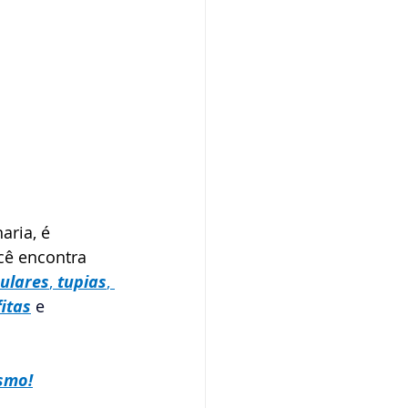
ria, é 
cê encontra 
culares
, 
tupias
, 
fitas
e
smo!