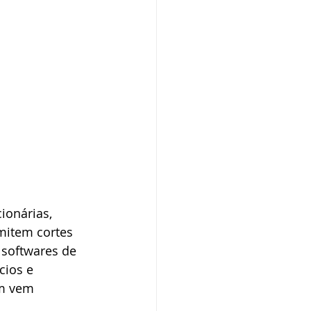
mitem cortes 
 softwares de 
cios e 
m vem 