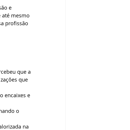
são e 
 e até mesmo 
a profissão 
lizações que 
o encaixes e 
rnando o 
alorizada na 