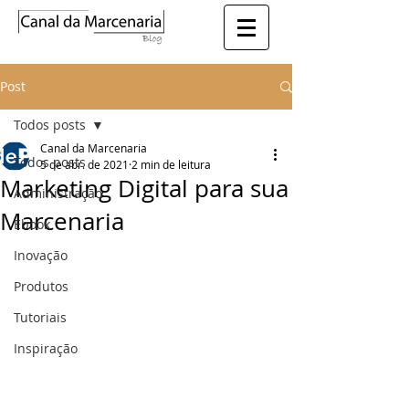
Post
Todos posts
Canal da Marcenaria
Todos posts
5 de abr. de 2021
2 min de leitura
Marketing Digital para sua
Administração
Marcenaria
Ebook
Inovação
Produtos
Tutoriais
Inspiração