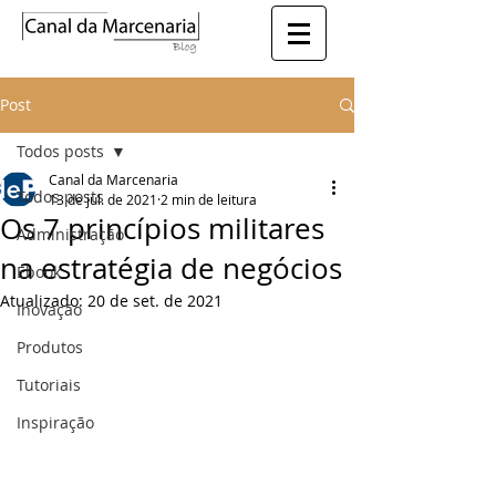
Post
Todos posts
Canal da Marcenaria
Todos posts
13 de jul. de 2021
2 min de leitura
Os 7 princípios militares
Administração
na estratégia de negócios
Ebook
Atualizado:
20 de set. de 2021
Inovação
Produtos
Tutoriais
Inspiração