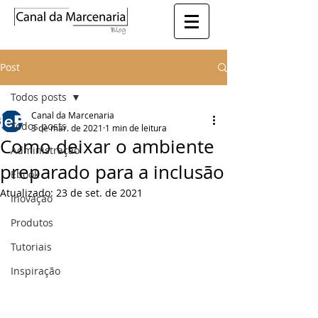
Post
Todos posts
Canal da Marcenaria
Todos posts
3 de mar. de 2021
1 min de leitura
Como deixar o ambiente
Administração
preparado para a inclusão
Ebook
Atualizado:
23 de set. de 2021
Inovação
Produtos
Tutoriais
Inspiração