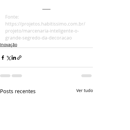
Fonte: 
https://projetos.habitissimo.com.br/
projeto/marcenaria-inteligente-o-
grande-segredo-da-decoracao
Inovação
Posts recentes
Ver tudo