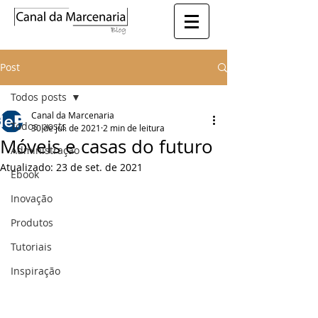
Post
Todos posts
Canal da Marcenaria
Todos posts
30 de jul. de 2021
2 min de leitura
Móveis e casas do futuro
Administração
Atualizado:
23 de set. de 2021
Ebook
Inovação
Produtos
Tutoriais
Inspiração