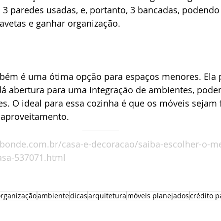
ão 3 paredes usadas, e, portanto, 3 bancadas, podend
avetas e ganhar organização. 
bém é uma ótima opção para espaços menores. Ela pr
 dá abertura para uma integração de ambientes, pode
es. O ideal para essa cozinha é que os móveis sejam f
 aproveitamento.
.bonde.com.br/casa-e-decoracao/saiba-escolher-o-me
asa-537071.html
organização
ambiente
dicas
arquitetura
móveis planejados
crédito 