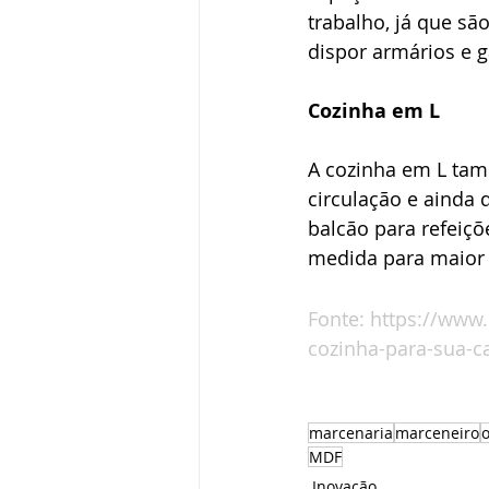
trabalho, já que s
dispor armários e g
Cozinha em L
A cozinha em L tam
circulação e ainda
balcão para refeiçõ
medida para maior
Fonte: https://www
cozinha-para-sua-c
marcenaria
marceneiro
MDF
Inovação