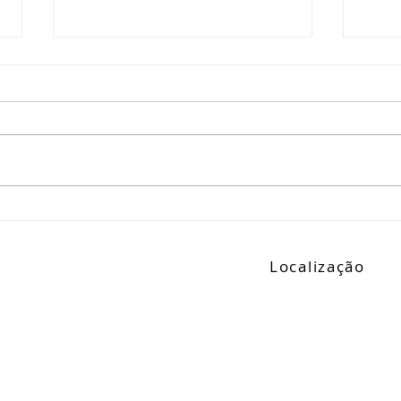
Segredos do Dormitório
Bene
Perfeito
Plan
Localização