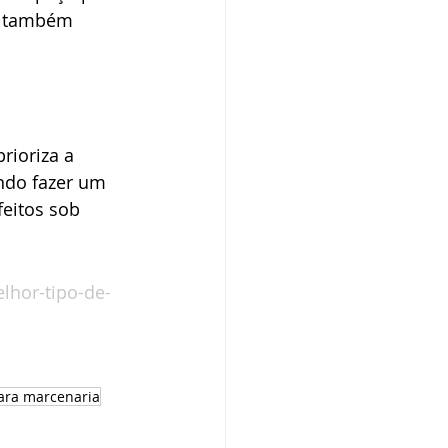
o também 
ioriza a 
ndo fazer um 
eitos sob 
lhor-tipo-de-
para marcenaria