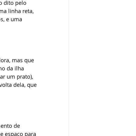
 dito pelo 
a linha reta, 
s, e uma 
dora, mas que 
o da ilha 
ar um prato), 
olta dela, que 
ento de 
e espaço para 