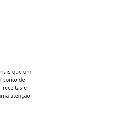
 mais que um 
m ponto de 
 receitas e 
 uma atenção 